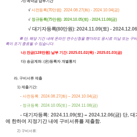
가
)
예약금
납부기간
√
사전등록
(70
만원
)
: 2024.08.27(
화
) - 2024.10.04(
금
)
√
정규등록
(75
만원
): 2024.10.05(토) - 2024.11.08(
금
)
√ 대기자등록
(80
만원
):
2024.11.09(
토
) - 2024.12.0
※
단
,
해당 기간 내에 온라인 연수신청을 했더라도 응시료 미납 또는 구비
록이 조기 종료될 수 있습니다
.
나
)
잔금
(128
만원
)
납부 기간
: 2025.01.02(
목
) - 2025.01.03(
금
)
다
)
송금계좌
: (
온
)
등록자 개별통지
라
.
구비서류 제출
1)
제출기간
:
-
사전등록
:
2024.08.27(
화
)
–
2024.10.04(
금
)
-
정규등록
:
2024.10.05(토)
–
2024.11.08(
금
)
-
대기자등록
:
2024.11.09(
토
)
–
2024.12.06
(
금
)
단
,
대
에 한하여 지정기간 내에 구비서류를 제출함
.
2)
구비서류
: