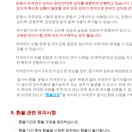
·
운동사 자격연수
강의는
온라인
/
대면 강의를 병행하여 진행하고 있습니다
.
있으며 특수한 상황이 발생할 경우 모든 강의가 전적으로 온라인 강의로 진
·
운동사 자격검정 시험의 범위는 운동사 교육시리즈 내용입니다
.
단
,
운동사
심리학
,
운동역학
,
임상영양 등의 일부 내용이 추가될 수 있습니다
.
·
연수참가비에 자격연수 강의록 대금과 실습용 재료비가 포함되어 있으나
,
교육은 연수
/
시험 전에 미리 이수해두는 것이 좋습니다
.
·
자격연수 반별 정원 및 연수교육 일정은 참가자의 수에 따라 변경될 수 있
강될 수 있습니다
.
·
자격연수의
반별
정원은
, 1)
온라인
연수
신청일
, 2)
예약금
/
잔금
입금일
, 3)
한
빠르게
진행하시기
바랍니다
.
·
자격연수의
반이
2
개
반
이상으로
편성될
경우
,
참가자의
임의로
배정받은
·
참가비
환불
:
운동사
자격연수는
,
일반
학원과
달리
자격연수
참가자들끼
가
많으면
연수진행이
불가능하게
되는
경우가
발생할
수
있으니
전체
연
수
준비에
막대한
피해를
주게
되고
예산
부족
등으로
연수를
진행할
수
없
”
로
사전에
반드시
“
환불규정
을
숙지하고
자격연수
참가신청에
신중을
기
8.
환불 관련 유의사항
-
환불기간은 환불 규정을 참조하십시오
.
-
환불 기간 후에 환불을 신청한 경우에는 환불이 불가합니다
.