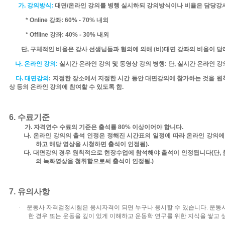
가
.
강의방식
:
대면
/
온라인
강의를 병행 실시하되 강의방식이나 비율은 담당강사
* Online
강좌
: 60% - 70%
내외
* Offline
강좌
: 40% - 30%
내외
단
,
구체적인 비율은 강사 선생님들과 협의에 의해
(
비
)
대면 강좌의 비율이 달
나
.
온라인 강의
:
실시간 온라인 강의 및 동영상 강의 병행
:
단
,
실시간 온라인 강
다
.
대면강의
:
지정한 장소에서
지정한 시간 동안 대면강의에 참가하는 것을 원
상 등의 온라인 강의에 참여할 수 있도록 함
.
6.
수료기준
가
.
자격연수 수료의 기준은 출석률
80%
이상이어야 합니다
.
나
.
온라인 강의의 출석 인정은 정해진 시간표의 일정에 따라 온라인 강의
하고 해당 영상을 시청하면 출석이 인정됨
).
다
.
대면강의 경우 원칙적으로 현장수업에 참석해야 출석이 인정됩니다
(
단
,
의 녹화영상을 청취함으로써 출석이 인정됨
.)
7.
유의사항
·
운동사 자격검정시험은 응시자격이 되면 누구나 응시할 수 있습니다
.
운동
한 경우 또는 운동을 깊이 있게 이해하고 운동학 연구를 위한 지식을 쌓고