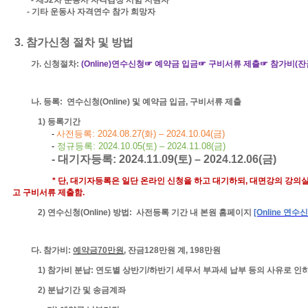
-
기타 운동사 자격연수 참가 희망자
3.
참가신청 절차 및 방법
가
.
신청절차
:
(Online)
연수신청☞ 예약금 입금☞ 구비서류 제출☞ 참가비
(
잔
나
.
등록
:
연수신청
(Online)
및 예약금 입금
,
구비서류 제출
1)
등록
기간
사전등록
: 2024.08.27(
화
)
–
2024.10.04(
금
)
-
-
정규등록
: 2024.10.05(토)
–
2024.11.08(
금
)
-
대기자등록
: 2024.11.09(
토
)
–
2024.12.06
(
금
)
*
단
,
대기자등록은 일단 온라인 신청을 하고 대기하되
,
대면강의 강의실
고 구비서류 제출함
.
2)
연수신청
(Online)
방법
:
사전등록 기간
내 본원 홈페이지
[Online
연수신
다
.
참가비
:
예약금
70
만원
,
잔금
128
만원 계
, 198
만원
1)
참가비 분납
:
연도별 상반기
/
하반기 세무서 부과세 납부 등의 사유로 인
2)
분납기간 및 송금계좌