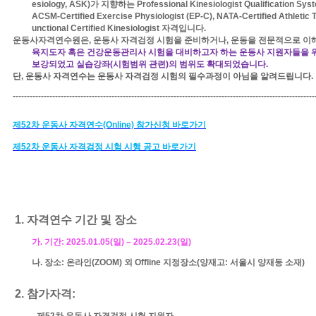
esiology, ASK)
가 지향하는
Professional Kinesiologist Qualification Sy
ACSM-Certified Exercise Physiologist (EP-C), NATA-Certified Athletic
unctional Certified Kinesiologist
자격입니다
.
운동사자격연수원은
,
운동사 자격검정 시험을 준비하거나
,
운동을 전문적으로 이
육지도자 혹은 건강운동관리사 시험을 대비하고자 하는 운동사 지원자들을 
보강되었고 실습강좌
(
시험범위 관련
)
의 범위도 확대되었습니다
.
단
,
운동사 자격연수는 운동사 자격검정 시험의 필수과정이 아님을 알려드립니다
-----------------------------------------------------------------------------------------------------------
제
52
차 운동사 자격연수
(Online)
참가신청 바로가기
제
52
차 운동사 자격검정 시험 시행 공고
바로가기
1.
자격연수 기간 및 장소
가
.
기간
: 2025.01.05(
일
)
–
2025.02.23(
일
)
나
.
장소
:
온라인
(ZOOM)
외
Offline
지정장소
(양재고
:
서울시 양재동 소재
)
2.
참가자격
:
-
제
52
차 운동사 자격검정 시험 지원자