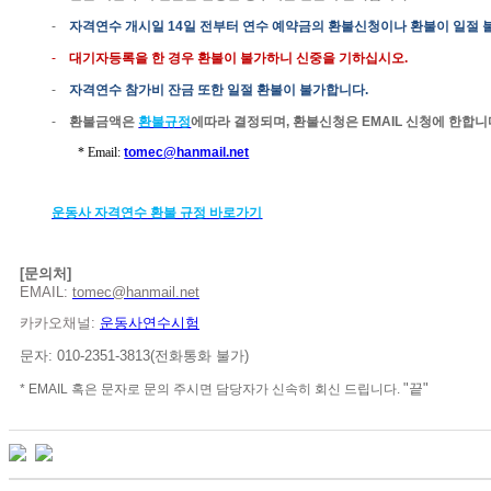
-
자격연수
개시일
14
일
전부터
연수 예약금의 환불신청이나 환불이
일절
-
대기자등록을 한 경우 환불이 불가하니 신중을 기하십시오
.
-
자격연수
참가비 잔금
또한
일절
환불이
불가합니다
.
-
환불금액은
환불규정
에따라
결정되며
,
환불신청은
E
MAIL
신청
에 한합니
*
Email:
tomec@hanmail.net
운동사
자격연수
환불
규정
바로가기
[
문의처
]
EMAIL:
tomec@hanmail.net
카카오채널
:
운동사연수시험
문자
: 010-2351-3813(
전화통화
불가
)
"
끝
"
*
EMAIL
혹은
문자로
문의
주시면
담당자가
신속히
회신
드립니다
.