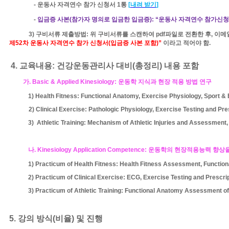
-
운동사 자격연수 참가 신청서
1
통
[
내려 받기
]
-
입금증 사본
(
참가자 명의로 입금한 입금증
):
“운동사 자격연수 참가신청
3)
구비서류
제출방법
:
위 구비서류를 스캔하여
pdf
파일로 전환한 후
,
이메
제
52
차 운동사 자격연수 참가 신청서
(
입금증 사본 포함
)
”
이라고 적어야 함
.
4.
교육내용
:
건강운동관리사 대비
(
총정리
)
내용 포함
가
. Basic & Applied Kinesiology:
운동학
지식과 현장 적용 방법 연구
1) Health Fitness: Functional Anatomy, Exercise Physiology, Sport &
2) Clinical Exercise: Pathologic Physiology, Exercise Testing and Pr
3) Athletic Training: Mechanism of Athletic Injuries and Assessment,
나
. Kinesiology Application Competence:
운동학의 현장적용능력 향상을
1) Practicum of Health Fitness: Health Fitness Assessment, Functio
2) Practicum of Clinical Exercise: ECG, Exercise Testing and Prescri
3) Practicum of Athletic Training: Functional Anatomy Assessment of 
5.
강의 방식
(
비율
)
및 진행