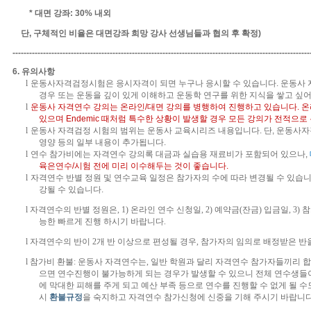
*
대면 강좌
:
30%
내외
단
,
구체적인 비율은 대면강좌 희망 강사 선생님들과 협의 후 확정
)
-----------------------------------------------------------------------------------------------------------
6.
유의사항
l
운동사자격검정시험은 응시자격이 되면 누구나 응시할 수 있습니다
.
운동사 
경우 또는 운동을 깊이 있게 이해하고 운동학 연구를 위한 지식을 쌓고 싶
l
운동사 자격연수
강의는
온라인
/
대면 강의를 병행하여 진행하고 있습니다
.
온
있으며
Endemic
때
처럼 특수한 상황이 발생할 경우 모든 강의가 전적으로
l
운동사 자격검정 시험의 범위는 운동사 교육시리즈 내용입니다
.
단
,
운동사자
영양 등의 일부 내용이 추가됩니다
.
l
연수 참가비에는 자격연수 강의록 대금과 실습용 재료비가 포함되어 있으나
,
육은연수
/
시험 전에 미리 이수해두는 것이 좋습니다
.
l
자격연수 반별 정원 및 연수교육 일정은 참가자의 수에 따라 변경될 수 있습
강될 수 있습니다
.
l
자격연수의 반별 정원은
, 1)
온라인 연수 신청일
, 2)
예약금
(
잔금
)
입금일
, 3)
참
능한 빠르게 진행 하시기
바랍니다
.
l
자격연수의 반이
2
개 반 이상으로 편성될 경우,
참가자의
임의로 배정받은 반
l
참가비 환불
:
운동사 자격연수는
,
일반 학원과 달리 자격연수 참가자들끼리 
으면 연수진행이 불가능하게 되는 경우가 발생할 수 있으니 전체 연수생들
에 막대한 피해를 주게 되고 예산 부족 등으로 연수를 진행할 수 없게 될 
시
환불규정
을 숙지하고 자격연수 참가신청에 신중을 기해 주시기 바랍니