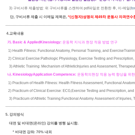
3
)
구비서류 제출방법
:
위 구비서류를 스캔하여
pdf
파일로 전환한 후
,
이
-
메일
(
to
단
,
구비서류 제출 시 이메일 제목은
,
“
(
신청자
)
성명의 제
49
차 운동사 자격연수
-----------------------------------------------------------------------------------------------------------
4.
교육내용
가
. Basic & AppliedKinesiology:
운동학
지식과 현장 적용 방법 연구
1) Health Fitness: Functional Anatomy, Personal Training, and ExerciseTraini
2) Clinical Exercise:Pathologic Physiology, Exercise Testing and Prescriptio
3) Athletic Training: Mechanism of AthleticInjuries and Assessment, Therapeut
나
. KinesiologyApplication Competence:
운동학의현장 적용 능력 향상을 위한 
1) Practicum of Health Fitness: Health Fitness Assessment, Functional Anatom
2
) Practicum of Clinical Exercise: ECG,Exercise Testing and Prescription, and
3) Practicum of Athletic Training:Functional Anatomy Assessment of Injuries, 
-----------------------------------------------------------------------------------------------------------
5.
강의방식
대면 및 비대면
(
온라인
)
강의를 병행 실시함
.
*
비대면 강좌
: 70%
내외