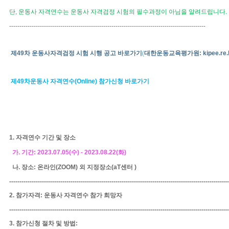
단
,
운동사 자격연수는 운동사 자격검정 시험의 필수과정이 아님을 알려드립니다
.
-------------------------------------------------------------------------------------
-----------
제
49
차 운동사자격검정 시험 시행 공고 바로가기
(
대한운동교육평가원
: kipee.re.
제
49
차운동사 자격연수
(Online)
참가신청 바로가기
1.
자격연수 기간 및 장소
가
.
기간
: 2023.07.05(
수
) - 2023.08.22(
화
)
나
.
장소
:
온라인
(
ZOOM)
외
지정장소
(aT
센터
)
-----------------------------------------------------------------------------------------------------------
2.
참가자격
:
운동사 자격연수 참가 희망자
-----------------------------------------------------------------------------------------------------------
3.
참가신청 절차 및 방법
: