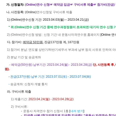
가
.
신청절차
:
(Online)
연수 신청☞ 예약금 입금☞ 구비서류 제출☞ 참가비
(
잔금
)
나
.
사전등록
: (Online)
연수신
청및 구비서류 제출
1)
(Online)
연수
신청 기간
:
2023.04.03(
월
)
–
2023.04.21(
금
)
*
위
(Online)
연수 신청 기간
중에
연수과정정원이 초과되면 대기자 연수 신청 
2)
(Online)
연수신청 방
법
:
신청 기간
내 운동사자격연수원 홈페이지
[Online
연
다
.
참가비
:
예약금
50
만원
,
잔금
137
만원 계
, 187
만원
1)
참가비 분납
:
연도별 상반기
/
하반기세무서 부과세 납부 등의 사유로 인하여 
2)
분납 기간 및 송금계좌
-
예약금
(50
만원
)
납부기간
: 2023.04.24(
월
) - 2023.04.28(
금
)
단
,
사전등록 후
,
원
).
-
잔금
(137
만원
)
납부 기간
: 2023.07.01(
토
) - 2023.07.04(
화
)
-
송금계좌
:
신청자 개별 통지
라
.
구비서류 제출
1)
제출기간
:
2023.04.24(
월
) - 2023.04.28(
금
)
2)
구비서류
:
-
운동사 자격연수 참가 신청서
1
통
[
내려 받기
]
-
입금증 사본
(
참가자명의로 입금한 입금증
): “
운동사 자격연수 참가