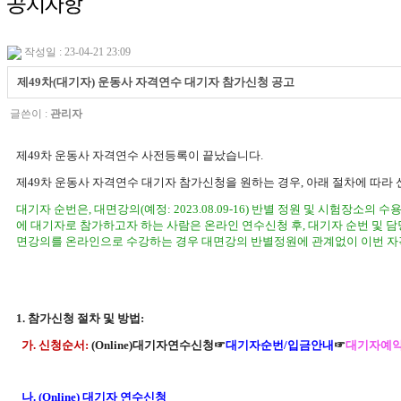
작성일 : 23-04-21 23:09
제49차(대기자) 운동사 자격연수 대기자 참가신청 공고
글쓴이 :
관리자
제
49
차 운동사 자격연수 사전등록이 끝났습니다
.
제
49
차 운동사 자격연수 대기자 참가신청을 원하는 경우
,
아래 절차에 따라
대기자 순번은
,
대면강의
(예정: 2023.08.09-16)
반별 정원 및 시험장소의 수용
에 대기자로 참가하고자 하는 사람은 온라인 연수신청 후
,
대기자 순번 및 
면강의를 온라인으로 수강하는 경우 대면강의 반별정원에 관계없이 이번 자
1.
참가신청 절차 및 방법
:
가
.
신청순서
:
(Online)
대기자연수신청
☞
대기자순번
/
입금안내
☞
대기자예
나
. (Online)
대기자 연수신청