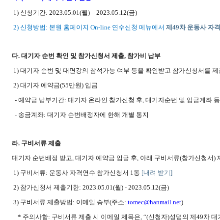
1)
신청기간
: 2023.05.01(
월
)
–
2023.05.12(
금
)
2)
신청방법
: 본
원 홈페이지 On-line 연수신청 메뉴에서
제
49
차 운동사 자
다
.
대기자 순번 확인 및 참가신청서 제출
,
참가비 납부
1)
대기자 순번 및 대면강의 참석가능 여부 등을 확인받고 참가신청서를 
2)
대기자 예약금
(55
만원
)
입금
-
예약금 납부기간
:
대기자 온라인 참가신청 후
,
대기자순번 및 입금계좌 등
-
송금계좌
:
대기자 순번배정자에 한해 개별 통지
라
.
구비서류 제출
대기자 순번배정 받고, 대기자 예약금 입금 후
,
아래 구비서류
(
참가신청서
)
1)
구비서류
:
운동사 자격연수 참가신청서
1
통
[
내려 받기
]
2)
참가신청서 제출기한
: 2023.05.01(
월
) - 2023.05.12(
금
)
3)
구비서류 제출방법
:
이메일 송부
(
주소
:
tomec@hanmail.net
)
*
주의사항
:
구비서류 제출 시 이메일 제목은
, “(
신청자
)
성명의 제
49
차 대