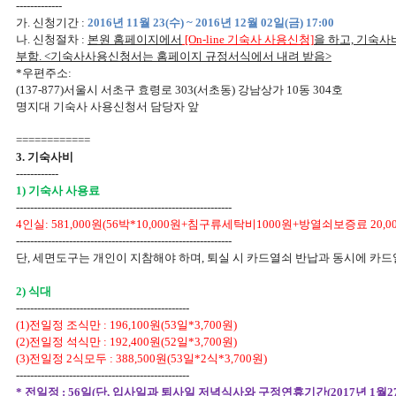
-------------
가. 신청기간 :
2016년 11월 23(수) ~ 2016년 12월 02일(금) 17:00
나. 신청절차 :
본원 홈페이지에서
[On-line 기숙사 사용신청]
을 하고, 기숙사
부함. <기숙사사용신청서는 홈페이지 규정서식에서 내려 받음>
*우편주소:
(137-877)서울시 서초구 효령로 303(서초동) 강남상가 10동 304호
명지대 기숙사 사용신청서 담당자 앞
============
3. 기숙사비
------------
1) 기숙사 사용료
-------------------------------------------------------------
4인실: 581,000원(56박*10,000원+침구류세탁비1000원+방열쇠보증료 20,0
-------------------------------------------------------------
단, 세면도구는 개인이 지참해야 하며, 퇴실 시 카드열쇠 반납과 동시에 카드
2) 식대
-------------------------------------------------
(1)전일정 조식만 : 196,100원(53일*3,700원)
(2)전일정 석식만 : 192,400원(52일*3,700원)
(3)전일정 2식모두 : 388,500원(53일*2식*3,700원)
-------------------------------------------------
* 전일정 : 56일(단, 입사일과 퇴사일 저녁식사와 구정연휴기간(2017년 1월27