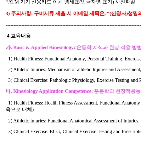
*ATM
기기 신용카드 이체 명세표
(
입금자명 표기
)
사진파일
3)
주의사항
:
구비서류 제출 시 이메일 제목은
, “(
신청자
)
성명의
--------------------------------------------------------------------------------------
4.교육내용
가
. Basic & Applied Kinesiology:
운동학
지식과 현장 적용 방
1) Health Fitness: Functional Anatomy, Personal Training, Exercis
2) Athletic Injuries: Mechanism of athletic Injuries and Assessment,
3) Clinical Exercise: Pathologic Physiology, Exercise Testing and P
나
. Kinesiology Application
Competence
:
운동학의 현장적용능력
1) Health Fitness: Health Fitness Assessment, Functional Anatomy Pr
육으로 대체
)
2) Athletic Injuries: Functional Anatomical Assessment of Injuries,
3) Clinical Exercise: ECG, Clinical Exercise Testing and Prescripti