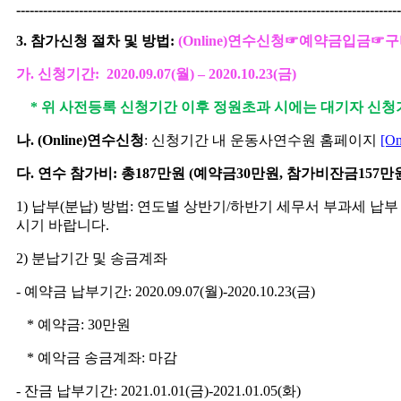
--------------------------------------------------------------------------------------
3.
참가신청 절차 및 방법
:
(Online)
연수신청
☞
예약금입금
☞
구
가
.
신청기간
:
2020.09.07(
월
)
–
2020.10.23(
금
)
* 위
사전등록 신청기간 이후 정원초과 시에는 대기자 신청기간을 
나
. (Online)
연수신청
:
신청기간 내 운동사연수원 홈페이지
[On
다
.
연수 참가비
:
총
187
만원
(
예약금
30
만원
,
참가비잔금
157
만
1)
납부
(
분납
)
방법
:
연도별 상반기
/
하반기 세무서 부과세 납부
시기 바랍니다
.
2)
분납기간 및 송금계좌
-
예약금 납부기간
: 2020.09.07(
월
)-2020.10.23(
금
)
*
예약금:
30만원
* 예악금 송금계좌: 마감
-
잔금 납부기간
: 2021.01.01(금
)-2021.01.05(화
)