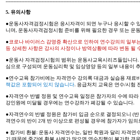
--------------------------------------------------------------------------------------
5. 유의사항
●
운동사자격검정시험은 응시자격이 되면 누구나 응시할 수 
니며
,
운동사자격검정시험 준비를 위해 필요한 경우 또는 운동
●
코로나 바이러스 감영증 확산으로 인하여 연수강의의 일부는 
등 상세한 사항은 강사의 사정이나 방역상황에 따라 변동 될 수
●
운동사 자격검정시험의 범위는 운동사교육시리즈들입니다
.
심으로 구성되며 운동심리학 및 임상영양 등의 일부 내용이 
●
연수교육 참가비에는 자격연수 강의록 대금과 실습용 재료
책값은 포함되어 있지 않습니다
.
응급처치 교육은 연수/시험 
●
자격연수 반별 정원 및 연수교육 일정은 참가자의 수에 따라
강인원에 미달될 경우에는 연수강좌가 폐강될 수 있습니다
.
●
자격연수의 반별 정원은 참가비 입금 순으로 결정되오니
(
반
격연수의 반이
2
개 반 이상으로 편성될 경우에 참가자가 임의
●
참가비 환불
:
운동사 자격연수는
,
일반 학원과 달리 자격연
기 때문에 중간에 환불 사례가 많으면 연수진행이 불가한 경